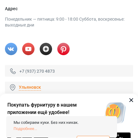
Адрес
Понедельник — пятница: 9:00 - 18:00 Суббота, воскресенье:
выходные дни
+7 (937) 270 4873
Ульяновск
Покупать фурнитуру в нашем
приложении ещё удобнее!
© 2026 «FieraShop.ru»
Сопровождение сайта
- Вебформат.
Мы собираем куки. Без них никак.
Все права защищены.
Подробнее...
Не является публичной офертой