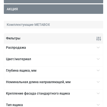
АКЦИЯ
Комплектующие METABOX
Фильтры
Распродажа
Да
+
Цвет/материал
кремовый
+
Глубина ящика, мм
серый
270
+
Номинальная длина направляющей, мм
350
270
+
400
Крепление фасада стандартного ящика
350
450
Под пресс
+
400
500
Тип ящика
Саморезы